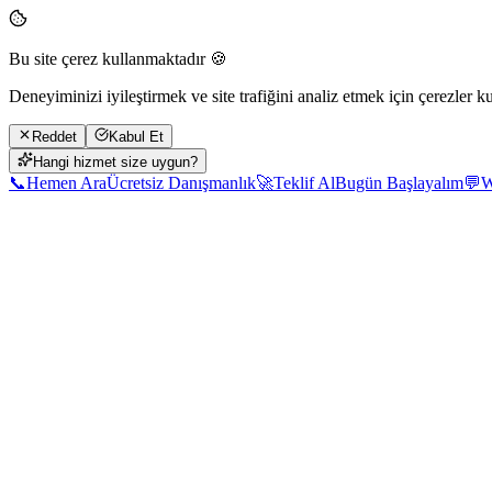
Bu site çerez kullanmaktadır 🍪
Deneyiminizi iyileştirmek ve site trafiğini analiz etmek için çerezler
Reddet
Kabul Et
Hangi hizmet size uygun?
📞
Hemen Ara
Ücretsiz Danışmanlık
🚀
Teklif Al
Bugün Başlayalım
💬
W