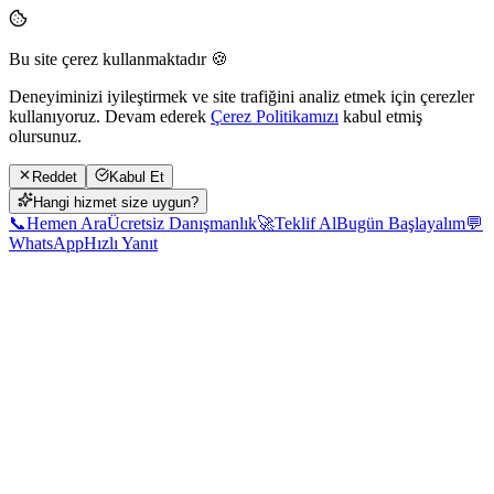
Bu site çerez kullanmaktadır 🍪
Deneyiminizi iyileştirmek ve site trafiğini analiz etmek için çerezler
kullanıyoruz. Devam ederek
Çerez Politikamızı
kabul etmiş
olursunuz.
Reddet
Kabul Et
Hangi hizmet size uygun?
📞
Hemen Ara
Ücretsiz Danışmanlık
🚀
Teklif Al
Bugün Başlayalım
💬
WhatsApp
Hızlı Yanıt